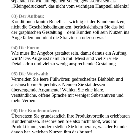
separaten Block, auf eigenen Seiten, gewissermaßen als
„Kleingedrucktes“, das nicht vom wichtigen Hauptteil ablenkt!
03) Der Aufbau:
Konditionen kontra Benefits – wichtig ist der Kundennutzen,
nicht die Geschäftsbedingungen, berücksichtigen Sie das bei
der graphischen Gestaltung – dem Kunden soll sein Nutzen ins
Auge fallen und nicht die Strafzinsen oder so was!
04) Die Form:
Wie muss Ihr Angebot gestaltet sein, damit daraus ein Auftrag
wird? Das Auge isst nämlich mit! Meist sind viel zu viele
Details drin und viel zu wenig ansprechende Gestaltung.
05) Die Wortwahl:
Vermeiden Sie leere Füllwörter, gedrechseltes Blahblah und
austauschbare Superlative. Nennen Sie stattdessen
überzeugende Argumente! Wählen Sie eine klare,
verständliche, offene Sprache mit weniger Substantiven und
mehr Verben.
06) Der Kundennutzen:
Übersetzen Sie grundsätzlich Ihre Produktvorteile in erlebbaren
Kundennutzen. Beschreiben Sie also nicht bloß, was Ihr
Produkt kann, sondern stellen Sie klar heraus, was der Kunde
davon hat, welchen Nutzen ihm das bringt!