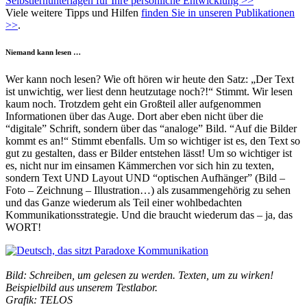
Selbstlernunterlagen für Ihre persönliche Entwicklung >>
Viele weitere Tipps und Hilfen
finden Sie in unseren Publikationen
>>
.
Niemand kann lesen …
Wer kann noch lesen? Wie oft hören wir heute den Satz: „Der Text
ist unwichtig, wer liest denn heutzutage noch?!“ Stimmt. Wir lesen
kaum noch. Trotzdem geht ein Großteil aller aufgenommen
Informationen über das Auge. Dort aber eben nicht über die
“digitale” Schrift, sondern über das “analoge” Bild. “Auf die Bilder
kommt es an!“ Stimmt ebenfalls. Um so wichtiger ist es, den Text so
gut zu gestalten, dass er Bilder entstehen lässt! Um so wichtiger ist
es, nicht nur im einsamen Kämmerchen vor sich hin zu texten,
sondern Text UND Layout UND “optischen Aufhänger” (Bild –
Foto – Zeichnung – Illustration…) als zusammengehörig zu sehen
und das Ganze wiederum als Teil einer wohlbedachten
Kommunikationsstrategie. Und die braucht wiederum das – ja, das
WORT!
•
Bild: Schreiben, um gelesen zu werden. Texten, um zu wirken!
Beispielbild aus unserem Testlabor.
Grafik: TELOS