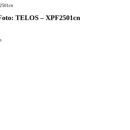
F2501cn
/ Foto: TELOS – XPF2501cn
n