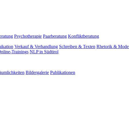
eratung
Psychotherapie
Paarberatung
Konfliktberatung
ikation
Verkauf & Verhandlung
Schreiben & Texten
Rhetorik & Moder
nline-Trainings
NLP in Südtirol
äumlichkeiten
Bildergalerie
Publikationen