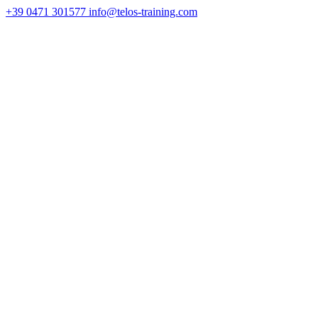
+39 0471 301577
info@telos-training.com