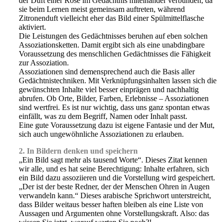
der Duft einer Rose im Gedächtnis miteinander verbunden, da
sie beim Lernen meist gemeinsam auftreten, während
Zitronenduft vielleicht eher das Bild einer Spülmittelflasche
aktiviert.
Die Leistungen des Gedächtnisses beruhen auf eben solchen
Assoziationsketten. Damit ergibt sich als eine unabdingbare
Voraussetzung des menschlichen Gedächtnisses die Fähigkeit
zur Assoziation.
Assoziationen sind demensprechend auch die Basis aller
Gedächtnistechniken. Mit Verknüpfungsinhalten lassen sich die
gewünschten Inhalte viel besser einprägen und nachhaltig
abrufen. Ob Orte, Bilder, Farben, Erlebnisse – Assoziationen
sind wertfrei. Es ist nur wichtig, dass uns ganz spontan etwas
einfällt, was zu dem Begriff, Namen oder Inhalt passt.
Eine gute Voraussetzung dazu ist eigene Fantasie und der Mut,
sich auch ungewöhnliche Assoziationen zu erlauben.
2. In Bildern denken und speichern
„Ein Bild sagt mehr als tausend Worte“. Dieses Zitat kennen
wir alle, und es hat seine Berechtigung: Inhalte erfahren, sich
ein Bild dazu assoziieren und die Vorstellung wird gespeichert.
„Der ist der beste Redner, der der Menschen Ohren in Augen
verwandeln kann.“ Dieses arabische Sprichwort unterstreicht,
dass Bilder weitaus besser haften bleiben als eine Liste von
Aussagen und Argumenten ohne Vorstellungskraft. Also: das