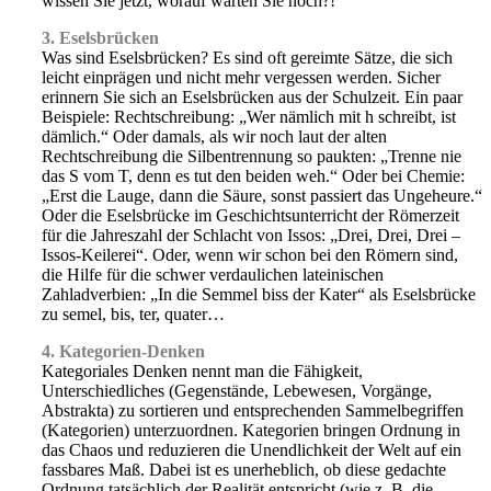
wissen Sie jetzt, worauf warten Sie noch?!
3. Eselsbrücken
Was sind Eselsbrücken? Es sind oft gereimte Sätze, die sich
leicht einprägen und nicht mehr vergessen werden. Sicher
erinnern Sie sich an Eselsbrücken aus der Schulzeit. Ein paar
Beispiele: Rechtschreibung: „Wer nämlich mit h schreibt, ist
dämlich.“ Oder damals, als wir noch laut der alten
Rechtschreibung die Silbentrennung so paukten: „Trenne nie
das S vom T, denn es tut den beiden weh.“ Oder bei Chemie:
„Erst die Lauge, dann die Säure, sonst passiert das Ungeheure.“
Oder die Eselsbrücke im Geschichtsunterricht der Römerzeit
für die Jahreszahl der Schlacht von Issos: „Drei, Drei, Drei –
Issos-Keilerei“. Oder, wenn wir schon bei den Römern sind,
die Hilfe für die schwer verdaulichen lateinischen
Zahladverbien: „In die Semmel biss der Kater“ als Eselsbrücke
zu semel, bis, ter, quater…
4. Kategorien-Denken
Kategoriales Denken nennt man die Fähigkeit,
Unterschiedliches (Gegenstände, Lebewesen, Vorgänge,
Abstrakta) zu sortieren und entsprechenden Sammelbegriffen
(Kategorien) unterzuordnen. Kategorien bringen Ordnung in
das Chaos und reduzieren die Unendlichkeit der Welt auf ein
fassbares Maß. Dabei ist es unerheblich, ob diese gedachte
Ordnung tatsächlich der Realität entspricht (wie z. B. die