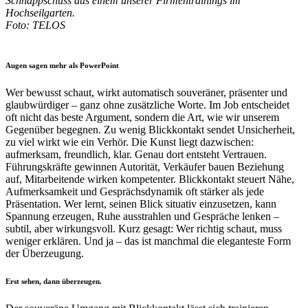
Schnappschuss aus einem unserer Firmentrainings im
Hochseilgarten.
Foto: TELOS
•
Augen sagen mehr als PowerPoint
Wer bewusst schaut, wirkt automatisch souveräner, präsenter und
glaubwürdiger – ganz ohne zusätzliche Worte. Im Job entscheidet
oft nicht das beste Argument, sondern die Art, wie wir unserem
Gegenüber begegnen. Zu wenig Blickkontakt sendet Unsicherheit,
zu viel wirkt wie ein Verhör. Die Kunst liegt dazwischen:
aufmerksam, freundlich, klar. Genau dort entsteht Vertrauen.
Führungskräfte gewinnen Autorität, Verkäufer bauen Beziehung
auf, Mitarbeitende wirken kompetenter. Blickkontakt steuert Nähe,
Aufmerksamkeit und Gesprächsdynamik oft stärker als jede
Präsentation. Wer lernt, seinen Blick situativ einzusetzen, kann
Spannung erzeugen, Ruhe ausstrahlen und Gespräche lenken –
subtil, aber wirkungsvoll. Kurz gesagt: Wer richtig schaut, muss
weniger erklären. Und ja – das ist manchmal die eleganteste Form
der Überzeugung.
Erst sehen, dann überzeugen.