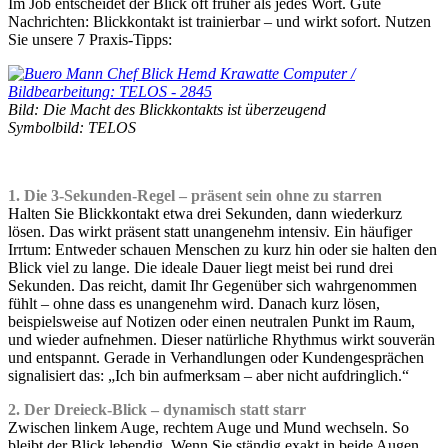
Im Job entscheidet der Blick oft früher als jedes Wort. Gute
Nachrichten: Blickkontakt ist trainierbar – und wirkt sofort. Nutzen
Sie unsere 7 Praxis-Tipps:
Bild: Die Macht des Blickkontakts ist überzeugend
Symbolbild: TELOS
•
1. Die 3-Sekunden-Regel – präsent sein ohne zu starren
Halten Sie Blickkontakt etwa drei Sekunden, dann wiederkurz
lösen. Das wirkt präsent statt unangenehm intensiv. Ein häufiger
Irrtum: Entweder schauen Menschen zu kurz hin oder sie halten den
Blick viel zu lange. Die ideale Dauer liegt meist bei rund drei
Sekunden. Das reicht, damit Ihr Gegenüber sich wahrgenommen
fühlt – ohne dass es unangenehm wird. Danach kurz lösen,
beispielsweise auf Notizen oder einen neutralen Punkt im Raum,
und wieder aufnehmen. Dieser natürliche Rhythmus wirkt souverän
und entspannt. Gerade in Verhandlungen oder Kundengesprächen
signalisiert das: „Ich bin aufmerksam – aber nicht aufdringlich.“
2. Der Dreieck-Blick – dynamisch statt starr
Zwischen linkem Auge, rechtem Auge und Mund wechseln. So
bleibt der Blick lebendig. Wenn Sie ständig exakt in beide Augen