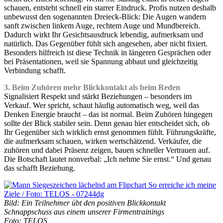
schauen, entsteht schnell ein starrer Eindruck. Profis nutzen deshalb
unbewusst den sogenannten Dreieck-Blick: Die Augen wandern
sanft zwischen linkem Auge, rechtem Auge und Mundbereich.
Dadurch wirkt Ihr Gesichtsausdruck lebendig, aufmerksam und
natürlich. Das Gegenüber fühlt sich angesehen, aber nicht fixiert.
Besonders hilfreich ist diese Technik in längeren Gesprächen oder
bei Präsentationen, weil sie Spannung abbaut und gleichzeitig
Verbindung schafft.
3. Beim Zuhören mehr Blickkontakt als beim Reden
Signalisiert Respekt und stärkt Beziehungen – besonders im
Verkauf. Wer spricht, schaut häufig automatisch weg, weil das
Denken Energie braucht – das ist normal. Beim Zuhören hingegen
sollte der Blick stabiler sein. Denn genau hier entscheidet sich, ob
Ihr Gegenüber sich wirklich ernst genommen fühlt. Führungskräfte,
die aufmerksam schauen, wirken wertschätzend. Verkäufer, die
zuhören und dabei Präsenz zeigen, bauen schneller Vertrauen auf.
Die Botschaft lautet nonverbal: „Ich nehme Sie ernst.“ Und genau
das schafft Beziehung.
Bild: Ein Teilnehmer übt den positiven Blickkontakt
Schnappschuss aus einem unserer Firmentrainings
Foto: TELOS