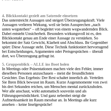
•
4. Blickkontakt gezielt am Satzende einsetzen
Das unterstreicht Aussagen und steigert Überzeugungskraft. Viele
Aussagen verlieren Wirkung, weil sie beim Aussprechen „nach
unten wegsterben“ – oft begleitet von einem wegwandernden Blick.
Dabei entsteht Unsicherheit. Besonders wirkungsvoll ist es, den
Blickkontakt genau am Ende einer Aussage zu verstärken. So
bekommt der Satz Gewicht, Klarheit und Abschluss. Ihr Gegenüber
spürt: Diese Aussage steht. Diese Technik funktioniert hervorragend
bei Entscheidungen, Argumenten oder Preisgesprächen – überall
dort, wo Überzeugung gefragt ist.
5. Gruppenblick – ALLE ins Boot holen
In Meetings oder Präsentationen machen viele den Fehler, immer
dieselben Personen anzuschauen – meist die freundlichsten
Gesichter. Das Ergebnis: Der Rest schaltet innerlich ab. Verteilen
Sie Ihren Blick bewusst im Raum. Kurze Augenmomente von zwei
bis drei Sekunden reichen, um Menschen mental zurückzuholen.
Wer alle anschaut, wirkt automatisch souverän und als
Führungspersönlichkeit. Und ganz nebenbei steigt die
Aufmerksamkeit im Raum messbar an. In Meetings alle kurz
ansehen – keine Inselgespräche!