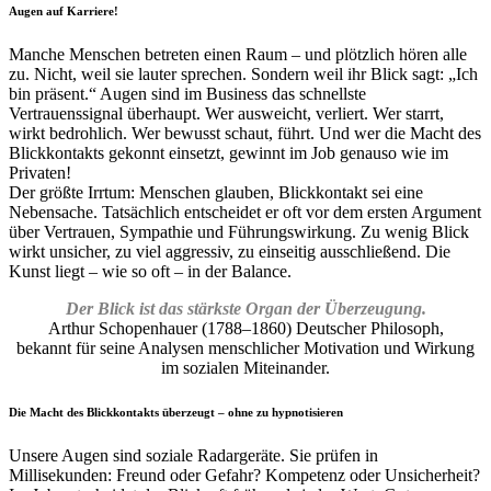
Augen auf Karriere!
Manche Menschen betreten einen Raum – und plötzlich hören alle
zu. Nicht, weil sie lauter sprechen. Sondern weil ihr Blick sagt: „Ich
bin präsent.“ Augen sind im Business das schnellste
Vertrauenssignal überhaupt. Wer ausweicht, verliert. Wer starrt,
wirkt bedrohlich. Wer bewusst schaut, führt. Und wer die Macht des
Blickkontakts gekonnt einsetzt, gewinnt im Job genauso wie im
Privaten!
Der größte Irrtum: Menschen glauben, Blickkontakt sei eine
Nebensache. Tatsächlich entscheidet er oft vor dem ersten Argument
über Vertrauen, Sympathie und Führungswirkung. Zu wenig Blick
wirkt unsicher, zu viel aggressiv, zu einseitig ausschließend. Die
Kunst liegt – wie so oft – in der Balance.
Der Blick ist das stärkste Organ der Überzeugung.
Arthur Schopenhauer (1788–1860) Deutscher Philosoph,
bekannt für seine Analysen menschlicher Motivation und Wirkung
im sozialen Miteinander.
Die Macht des Blickkontakts überzeugt – ohne zu hypnotisieren
Unsere Augen sind soziale Radargeräte. Sie prüfen in
Millisekunden: Freund oder Gefahr? Kompetenz oder Unsicherheit?