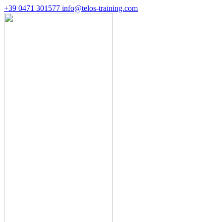
+39 0471 301577
info@telos-training.com