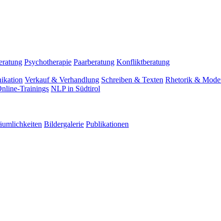
eratung
Psychotherapie
Paarberatung
Konfliktberatung
ikation
Verkauf & Verhandlung
Schreiben & Texten
Rhetorik & Moder
nline-Trainings
NLP in Südtirol
äumlichkeiten
Bildergalerie
Publikationen