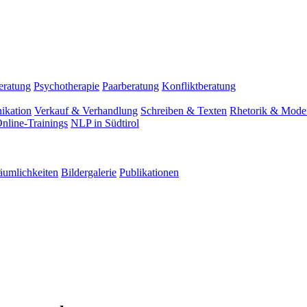
eratung
Psychotherapie
Paarberatung
Konfliktberatung
ikation
Verkauf & Verhandlung
Schreiben & Texten
Rhetorik & Moder
nline-Trainings
NLP in Südtirol
äumlichkeiten
Bildergalerie
Publikationen