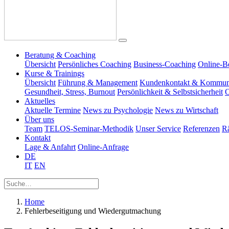
Beratung & Coaching
Übersicht
Persönliches Coaching
Business-Coaching
Online-B
Kurse & Trainings
Übersicht
Führung & Management
Kundenkontakt & Kommun
Gesundheit, Stress, Burnout
Persönlichkeit & Selbstsicherheit
O
Aktuelles
Aktuelle Termine
News zu Psychologie
News zu Wirtschaft
Über uns
Team
TELOS-Seminar-Methodik
Unser Service
Referenzen
R
Kontakt
Lage & Anfahrt
Online-Anfrage
DE
IT
EN
Home
Fehlerbeseitigung und Wiedergutmachung