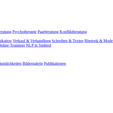
eratung
Psychotherapie
Paarberatung
Konfliktberatung
ikation
Verkauf & Verhandlung
Schreiben & Texten
Rhetorik & Moder
nline-Trainings
NLP in Südtirol
äumlichkeiten
Bildergalerie
Publikationen