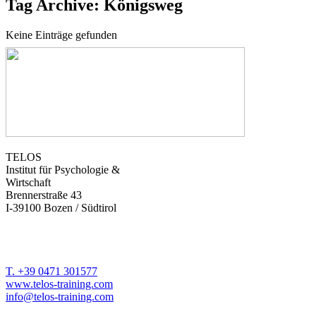
Tag Archive: Königsweg
Keine Einträge gefunden
TELOS
Institut für Psychologie &
Wirtschaft
Brennerstraße 43
I-39100 Bozen / Südtirol
T. +39 0471 301577
www.telos-training.com
info@telos-training.com