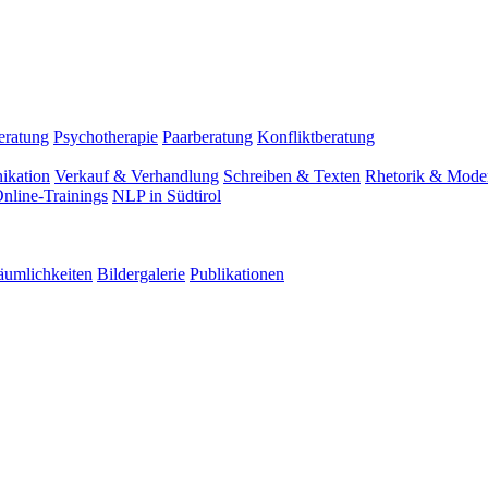
eratung
Psychotherapie
Paarberatung
Konfliktberatung
ikation
Verkauf & Verhandlung
Schreiben & Texten
Rhetorik & Moder
nline-Trainings
NLP in Südtirol
äumlichkeiten
Bildergalerie
Publikationen