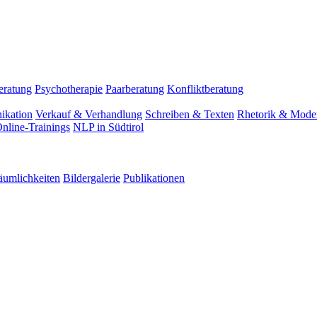
eratung
Psychotherapie
Paarberatung
Konfliktberatung
ikation
Verkauf & Verhandlung
Schreiben & Texten
Rhetorik & Moder
nline-Trainings
NLP in Südtirol
äumlichkeiten
Bildergalerie
Publikationen