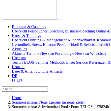
Beratung & Coaching
Übersicht
Persönliches Coaching
Business-Coaching
Online-B
Kurse & Trainings
Übersicht
Führung & Management
Kundenkontakt & Kommun
Gesundheit, Stress, Burnout
Persönlichkeit & Selbstsicherheit
O
Aktuelles
Aktuelle Termine
News zu Psychologie
News zu Wirtschaft
Über uns
Team
TELOS-Seminar-Methodik
Unser Service
Referenzen
R
Kontakt
Lage & Anfahrt
Online-Anfrage
DE
IT
EN
Home
Sommerseminar: Neue Energie für neue Ziele!
Sommerseminar Schwimmbad Pool / Foto: TELOS – E5824b