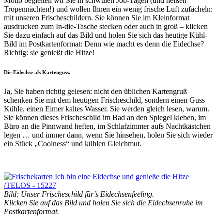
Motto begleiten wir Sie in schwülen Job-Tagen (und heißen
Tropennächten!) und wollen Ihnen ein wenig frische Luft zufächeln:
mit unseren Frischeschildern. Sie können Sie im Kleinformat
ausdrucken zum In-die-Tasche stecken oder auch in groß – klicken
Sie dazu einfach auf das Bild und holen Sie sich das heutige Kühl-
Bild im Postkartenformat: Denn wie macht es denn die Eidechse?
Richtig: sie genießt die Hitze!
Die Eidechse als Kartenguss.
Ja, Sie haben richtig gelesen: nicht den üblichen Kartengruß
schenken Sie mit dem heutigen Frischeschild, sondern einen Guss
Kühle, einen Eimer kaltes Wasser. Sie werden gleich lesen, warum.
Sie können dieses Frischeschild im Bad an den Spiegel kleben, im
Büro an die Pinnwand heften, im Schlafzimmer aufs Nachtkästchen
legen … und immer dann, wenn Sie hinsehen, holen Sie sich wieder
ein Stück „Coolness“ und kühlen Gleichmut.
Bild: Unser Frischeschild für’s Eidechsenfeeling.
Klicken Sie auf das Bild und holen Sie sich die Eidechsenruhe im
Postkartenformat.