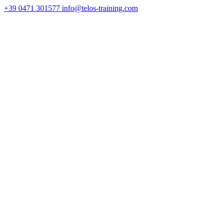
+39 0471 301577
info@telos-training.com