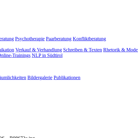
eratung
Psychotherapie
Paarberatung
Konfliktberatung
ikation
Verkauf & Verhandlung
Schreiben & Texten
Rhetorik & Moder
nline-Trainings
NLP in Südtirol
äumlichkeiten
Bildergalerie
Publikationen