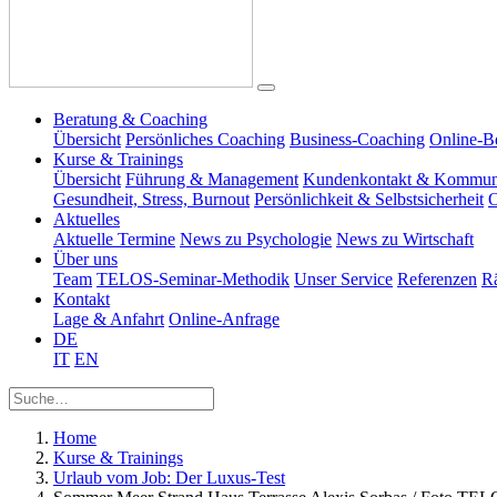
Beratung & Coaching
Übersicht
Persönliches Coaching
Business-Coaching
Online-B
Kurse & Trainings
Übersicht
Führung & Management
Kundenkontakt & Kommun
Gesundheit, Stress, Burnout
Persönlichkeit & Selbstsicherheit
O
Aktuelles
Aktuelle Termine
News zu Psychologie
News zu Wirtschaft
Über uns
Team
TELOS-Seminar-Methodik
Unser Service
Referenzen
R
Kontakt
Lage & Anfahrt
Online-Anfrage
DE
IT
EN
Home
Kurse & Trainings
Urlaub vom Job: Der Luxus-Test