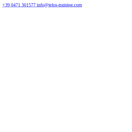
+39 0471 301577
info@telos-training.com