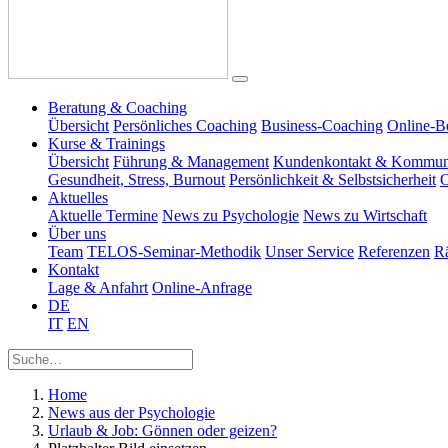
Beratung & Coaching
Übersicht
Persönliches Coaching
Business-Coaching
Online-B
Kurse & Trainings
Übersicht
Führung & Management
Kundenkontakt & Kommun
Gesundheit, Stress, Burnout
Persönlichkeit & Selbstsicherheit
O
Aktuelles
Aktuelle Termine
News zu Psychologie
News zu Wirtschaft
Über uns
Team
TELOS-Seminar-Methodik
Unser Service
Referenzen
R
Kontakt
Lage & Anfahrt
Online-Anfrage
DE
IT
EN
Home
News aus der Psychologie
Urlaub & Job: Gönnen oder geizen?