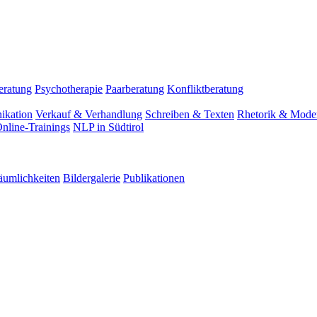
eratung
Psychotherapie
Paarberatung
Konfliktberatung
ikation
Verkauf & Verhandlung
Schreiben & Texten
Rhetorik & Moder
nline-Trainings
NLP in Südtirol
äumlichkeiten
Bildergalerie
Publikationen