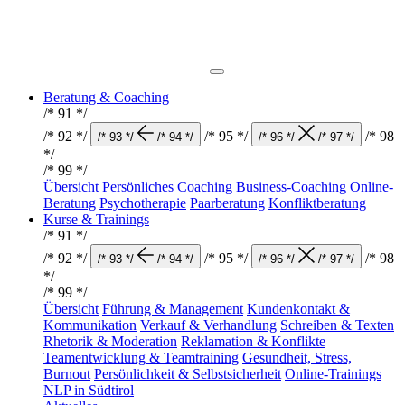
Beratung & Coaching
/* 91 */
/* 92 */
/* 95 */
/* 98
/* 93 */
/* 94 */
/* 96 */
/* 97 */
*/
/* 99 */
Übersicht
Persönliches Coaching
Business-Coaching
Online-
Beratung
Psychotherapie
Paarberatung
Konfliktberatung
Kurse & Trainings
/* 91 */
/* 92 */
/* 95 */
/* 98
/* 93 */
/* 94 */
/* 96 */
/* 97 */
*/
/* 99 */
Übersicht
Führung & Management
Kundenkontakt &
Kommunikation
Verkauf & Verhandlung
Schreiben & Texten
Rhetorik & Moderation
Reklamation & Konflikte
Teamentwicklung & Teamtraining
Gesundheit, Stress,
Burnout
Persönlichkeit & Selbstsicherheit
Online-Trainings
NLP in Südtirol