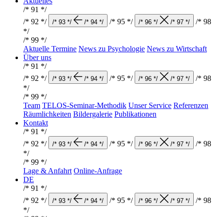
Aktuelles
/* 91 */
/* 92 */
/* 95 */
/* 98
/* 93 */
/* 94 */
/* 96 */
/* 97 */
*/
/* 99 */
Aktuelle Termine
News zu Psychologie
News zu Wirtschaft
Über uns
/* 91 */
/* 92 */
/* 95 */
/* 98
/* 93 */
/* 94 */
/* 96 */
/* 97 */
*/
/* 99 */
Team
TELOS-Seminar-Methodik
Unser Service
Referenzen
Räumlichkeiten
Bildergalerie
Publikationen
Kontakt
/* 91 */
/* 92 */
/* 95 */
/* 98
/* 93 */
/* 94 */
/* 96 */
/* 97 */
*/
/* 99 */
Lage & Anfahrt
Online-Anfrage
DE
/* 91 */
/* 92 */
/* 95 */
/* 98
/* 93 */
/* 94 */
/* 96 */
/* 97 */
*/