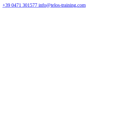
+39 0471 301577
info@telos-training.com