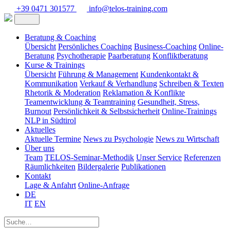
+39 0471 301577
info@telos-training.com
Beratung & Coaching
Übersicht
Persönliches Coaching
Business-Coaching
Online-
Beratung
Psychotherapie
Paarberatung
Konfliktberatung
Kurse & Trainings
Übersicht
Führung & Management
Kundenkontakt &
Kommunikation
Verkauf & Verhandlung
Schreiben & Texten
Rhetorik & Moderation
Reklamation & Konflikte
Teamentwicklung & Teamtraining
Gesundheit, Stress,
Burnout
Persönlichkeit & Selbstsicherheit
Online-Trainings
NLP in Südtirol
Aktuelles
Aktuelle Termine
News zu Psychologie
News zu Wirtschaft
Über uns
Team
TELOS-Seminar-Methodik
Unser Service
Referenzen
Räumlichkeiten
Bildergalerie
Publikationen
Kontakt
Lage & Anfahrt
Online-Anfrage
DE
IT
EN