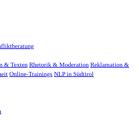
fliktberatung
n & Texten
Rhetorik & Moderation
Reklamation &
heit
Online-Trainings
NLP in Südtirol
n