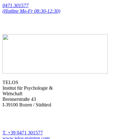
0471 301577
(Hotline Mo-Fr 08:30-12:30)
magda.gasser@telos-training.com
TELOS
Institut für Psychologie &
Wirtschaft
Brennerstraße 43
I-39100 Bozen / Südtirol
T. +39 0471 301577
www.telos-training.com