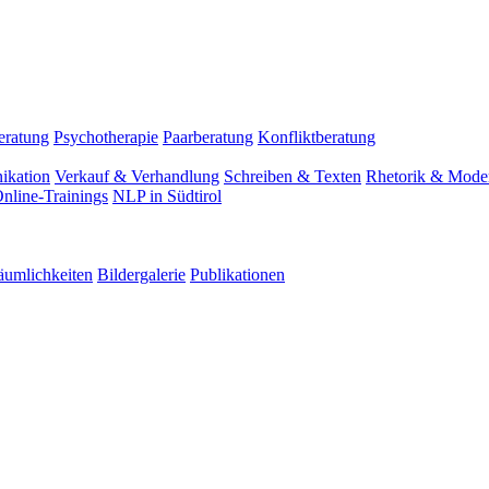
eratung
Psychotherapie
Paarberatung
Konfliktberatung
ikation
Verkauf & Verhandlung
Schreiben & Texten
Rhetorik & Moder
nline-Trainings
NLP in Südtirol
äumlichkeiten
Bildergalerie
Publikationen