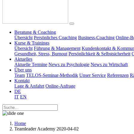
Beratung & Coaching
Übersicht
Persönliches Coaching
Business-Coaching
Online-B
Kurse & Trainings
Übersicht
Führung & Management
Kundenkontakt & Kommun
Gesundheit, Stress, Burnout
Persönlichkeit & Selbstsicherheit
O
Aktuelles
Aktuelle Termine
News zu Psychologie
News zu Wirtschaft
Über uns
Team
TELOS-Seminar-Methodik
Unser Service
Referenzen
R
Kontakt
Lage & Anfahrt
Online-Anfrage
DE
IT
EN
Home
Teamleader Academy 2020-04-02