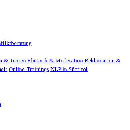
fliktberatung
n & Texten
Rhetorik & Moderation
Reklamation &
heit
Online-Trainings
NLP in Südtirol
n