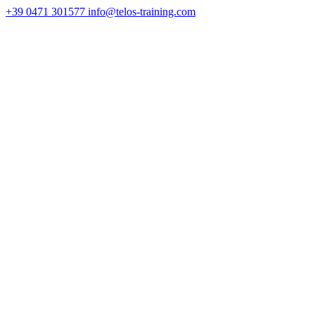
+39 0471 301577
info@telos-training.com