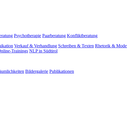
eratung
Psychotherapie
Paarberatung
Konfliktberatung
ikation
Verkauf & Verhandlung
Schreiben & Texten
Rhetorik & Moder
nline-Trainings
NLP in Südtirol
äumlichkeiten
Bildergalerie
Publikationen