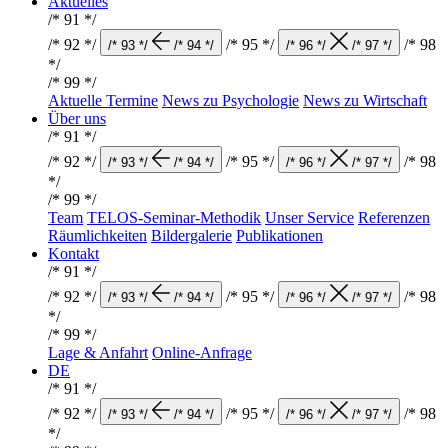
Aktuelles
/* 91 */
/* 92 */
/* 95 */
/* 98
/* 93 */
/* 94 */
/* 96 */
/* 97 */
*/
/* 99 */
Aktuelle Termine
News zu Psychologie
News zu Wirtschaft
Über uns
/* 91 */
/* 92 */
/* 95 */
/* 98
/* 93 */
/* 94 */
/* 96 */
/* 97 */
*/
/* 99 */
Team
TELOS-Seminar-Methodik
Unser Service
Referenzen
Räumlichkeiten
Bildergalerie
Publikationen
Kontakt
/* 91 */
/* 92 */
/* 95 */
/* 98
/* 93 */
/* 94 */
/* 96 */
/* 97 */
*/
/* 99 */
Lage & Anfahrt
Online-Anfrage
DE
/* 91 */
/* 92 */
/* 95 */
/* 98
/* 93 */
/* 94 */
/* 96 */
/* 97 */
*/