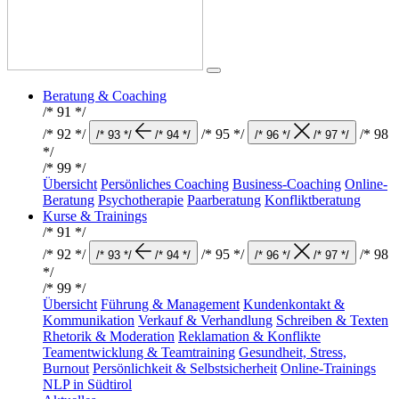
Beratung & Coaching
/* 91 */
/* 92 */
/* 95 */
/* 98
/* 93 */
/* 94 */
/* 96 */
/* 97 */
*/
/* 99 */
Übersicht
Persönliches Coaching
Business-Coaching
Online-
Beratung
Psychotherapie
Paarberatung
Konfliktberatung
Kurse & Trainings
/* 91 */
/* 92 */
/* 95 */
/* 98
/* 93 */
/* 94 */
/* 96 */
/* 97 */
*/
/* 99 */
Übersicht
Führung & Management
Kundenkontakt &
Kommunikation
Verkauf & Verhandlung
Schreiben & Texten
Rhetorik & Moderation
Reklamation & Konflikte
Teamentwicklung & Teamtraining
Gesundheit, Stress,
Burnout
Persönlichkeit & Selbstsicherheit
Online-Trainings
NLP in Südtirol