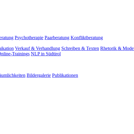
eratung
Psychotherapie
Paarberatung
Konfliktberatung
ikation
Verkauf & Verhandlung
Schreiben & Texten
Rhetorik & Moder
nline-Trainings
NLP in Südtirol
äumlichkeiten
Bildergalerie
Publikationen