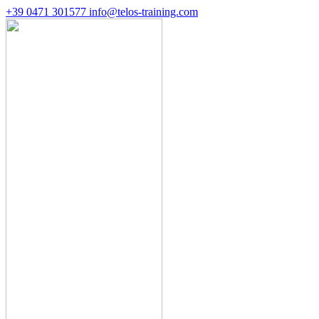
+39 0471 301577
info@telos-training.com