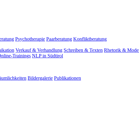
eratung
Psychotherapie
Paarberatung
Konfliktberatung
ikation
Verkauf & Verhandlung
Schreiben & Texten
Rhetorik & Moder
nline-Trainings
NLP in Südtirol
äumlichkeiten
Bildergalerie
Publikationen