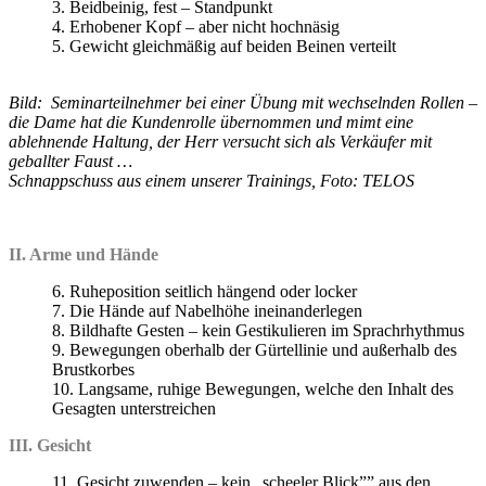
3. Beidbeinig, fest – Standpunkt
4. Erhobener Kopf – aber nicht hochnäsig
5. Gewicht gleichmäßig auf beiden Beinen verteilt
Bild: Seminarteilnehmer bei einer Übung mit wechselnden Rollen –
die Dame hat die Kundenrolle übernommen und mimt eine
ablehnende Haltung, der Herr versucht sich als Verkäufer mit
geballter Faust …
Schnappschuss aus einem unserer Trainings, Foto: TELOS
II. Arme und Hände
6. Ruheposition seitlich hängend oder locker
7. Die Hände auf Nabelhöhe ineinanderlegen
8. Bildhafte Gesten – kein Gestikulieren im Sprachrhythmus
9. Bewegungen oberhalb der Gürtellinie und außerhalb des
Brustkorbes
10. Langsame, ruhige Bewegungen, welche den Inhalt des
Gesagten unterstreichen
III. Gesicht
11. Gesicht zuwenden – kein „scheeler Blick”” aus den