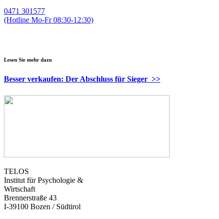
0471 301577
(Hotline Mo-Fr 08:30-12:30)
magda.gasser@telos-training.com
Lesen Sie mehr dazu
Besser verkaufen: Der Abschluss für Sieger >>
TELOS
Institut für Psychologie &
Wirtschaft
Brennerstraße 43
I-39100 Bozen / Südtirol