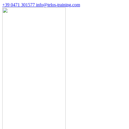
+39 0471 301577
info@telos-training.com