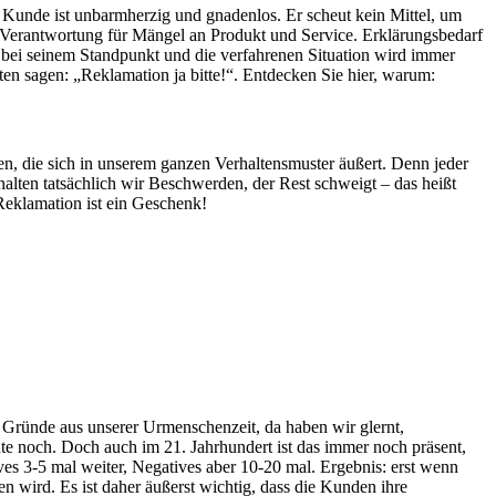
Kunde ist unbarmherzig und gnadenlos. Er scheut kein Mittel, um
ur Verantwortung für Mängel an Produkt und Service. Erklärungsbedarf
t bei seinem Standpunkt und die verfahrenen Situation wird immer
lten sagen: „Reklamation ja bitte!“. Entdecken Sie hier, warum:
, die sich in unserem ganzen Verhaltensmuster äußert. Denn jeder
halten tatsächlich wir Beschwerden, der Rest schweigt – das heißt
Reklamation ist ein Geschenk!
t Gründe aus unserer Urmenschenzeit, da haben wir glernt,
ute noch. Doch auch im 21. Jahrhundert ist das immer noch präsent,
ives 3-5 mal weiter, Negatives aber 10-20 mal. Ergebnis: erst wenn
n wird. Es ist daher äußerst wichtig, dass die Kunden ihre