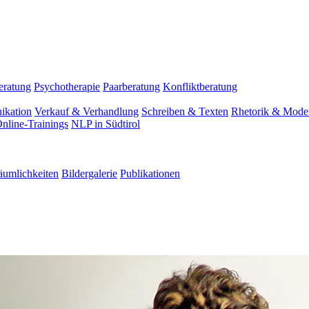
eratung
Psychotherapie
Paarberatung
Konfliktberatung
ikation
Verkauf & Verhandlung
Schreiben & Texten
Rhetorik & Moder
nline-Trainings
NLP in Südtirol
äumlichkeiten
Bildergalerie
Publikationen