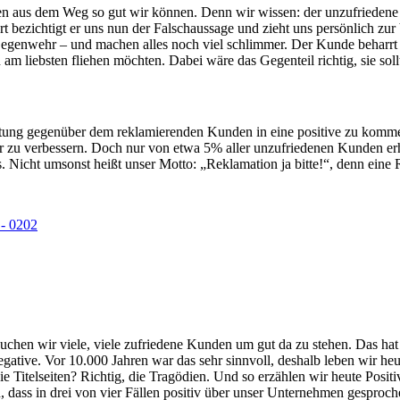
n aus dem Weg so gut wir können. Denn wir wissen: der unzufriedene 
rt bezichtigt er uns nun der Falschaussage und zieht uns persönlich z
ur Gegenwehr – und machen alles noch viel schlimmer. Der Kunde beharr
 am liebsten fliehen möchten. Dabei wäre das Gegenteil richtig, sie sol
ltung gegenüber dem reklamierenden Kunden in eine positive zu kommen
ter zu verbessern. Doch nur von etwa 5% aller unzufriedenen Kunden er
. Nicht umsonst heißt unser Motto: „Reklamation ja bitte!“, denn eine 
auchen wir viele, viele zufriedene Kunden um gut da zu stehen. Das ha
Negative. Vor 10.000 Jahren war das sehr sinnvoll, deshalb leben wir he
ie Titelseiten? Richtig, die Tragödien. Und so erzählen wir heute Posit
dass in drei von vier Fällen positiv über unser Unternehmen gesproche