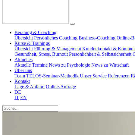
Beratung & Coaching
Übersicht
Persönliches Coaching
Business-Coaching
Online-B
Kurse & Trainings
Übersicht
Führung & Management
Kundenkontakt & Kommun
Gesundheit, Stress, Burnout
Persönlichkeit & Selbstsicherheit
O
Aktuelles
Aktuelle Termine
News zu Psychologie
News zu Wirtschaft
Über uns
Team
TELOS-Seminar-Methodik
Unser Service
Referenzen
R
Kontakt
Lage & Anfahrt
Online-Anfrage
DE
IT
EN