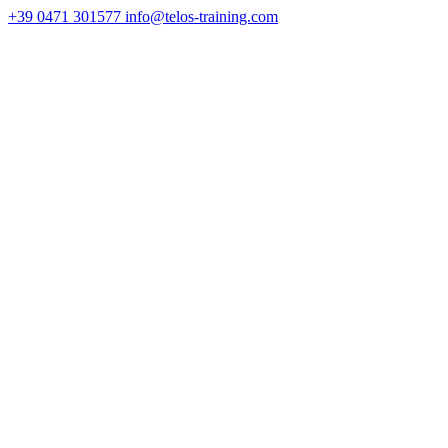
+39 0471 301577
info@telos-training.com