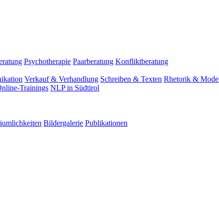
eratung
Psychotherapie
Paarberatung
Konfliktberatung
ikation
Verkauf & Verhandlung
Schreiben & Texten
Rhetorik & Moder
nline-Trainings
NLP in Südtirol
äumlichkeiten
Bildergalerie
Publikationen