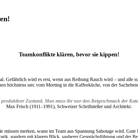
en!
Teamkonflikte klären, bevor sie kippen!
 Gefährlich wird es erst, wenn aus Reibung Rauch wird – und alle so 
iehen höchstens um: vom Meeting in die Kaffeeküche, von der Sachebene
in produktiver Zustand. Man muss ihr nur den Beigeschmack der Ka
Max Frisch (1911–1991), Schweizer Schriftsteller und Architekt.
sie müssen merken, wann im Team aus Spannung Sabotage wird. Gute Kon
ogik, sondern mit klarem Blick, sauberer Gesprächsführung und der Be