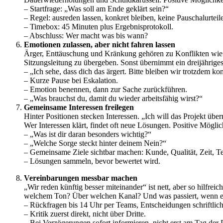
– Startfrage: „Was soll am Ende geklärt sein?“
– Regel: ausreden lassen, konkret bleiben, keine Pauschalurteile
– Timebox: 45 Minuten plus Ergebnisprotokoll.
– Abschluss: Wer macht was bis wann?
Emotionen zulassen, aber nicht fahren lassen
Ärger, Enttäuschung und Kränkung gehören zu Konflikten wie S
Sitzungsleitung zu übergeben. Sonst übernimmt ein dreijähriges
– „Ich sehe, dass dich das ärgert. Bitte bleiben wir trotzdem ko
– Kurze Pause bei Eskalation.
– Emotion benennen, dann zur Sache zurückführen.
– „Was brauchst du, damit du wieder arbeitsfähig wirst?“
Gemeinsame Interessen freilegen
Hinter Positionen stecken Interessen. „Ich will das Projekt üb
Wer Interessen klärt, findet oft neue Lösungen. Positive Möglic
– „Was ist dir daran besonders wichtig?“
– „Welche Sorge steckt hinter deinem Nein?“
– Gemeinsame Ziele sichtbar machen: Kunde, Qualität, Zeit, T
– Lösungen sammeln, bevor bewertet wird.
Vereinbarungen messbar machen
„Wir reden künftig besser miteinander“ ist nett, aber so hilf
welchem Ton? Über welchen Kanal? Und was passiert, wenn es 
– Rückfragen bis 14 Uhr per Teams, Entscheidungen schriftlich
– Kritik zuerst direkt, nicht über Dritte.
– Bei Verzögerungen sofort informieren, nicht erst am Tag der 