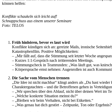
können helfen:
Konflikte schaukeln sich leicht auf!
Schnappschuss aus einem unserer Seminare
Foto: TELOS
•
Früh hinhören, bevor es laut wird
Konflikte kündigen sich an: gereizte Mails, ironische Seitenhi
Katastrophenfilm. Positive Möglichkeiten:
– „Mir fällt auf, dass die Stimmung seit letzter Woche angespann
– Kurzes 1:1-Gespräch nach irritierenden Meetings.
– Stimmungscheck in Teamrunden: „Was läuft gut, was knirsch
– Körpersprache ernst nehmen: Augenrollen ist auch Kommuni
Die Sache vom Menschen trennen
„Die Idee ist nicht machbar“ klingt anders als „Du hast wieder
Charaktergutachten – und die Betroffenen gehen in Verteidigun
– „Wir sprechen über den Ablauf, nicht über deinen Wert im T
– „Welche konkrete Situation meinst du?“
– „Bleiben wir beim Verhalten, nicht bei Etiketten.“
– „Was genau hat dich gestört – Zeitpunkt, Ton oder Ergebnis?