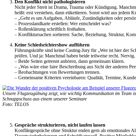
Den Konflikt nicht pathologisieren
Nicht jeder Streit ist Drama, Trauma oder Kündigung. Manchma
heißt: erst verstehen, dann etikettieren. Sonst wird aus jedem
– „Geht es um Aufgaben, Abläufe, Zuständigkeiten oder persö
– Prozesslandkarte erstellen: Wer entscheidet was?
– Rollenklärung schriftlich festhalten.
– Konfliktursachen sortieren: Sache, Beziehung, Struktur, Ko
Keine Schiedsrichtershow aufführen
Führungskräfte sind keine Casting-Jury für „Wer ist hier der S
prüfen. Und ja: Manchmal haben beide teilweise recht. Nervig,
– Beide Seiten getrennt anhören, dann gemeinsam klären.
– „Was wäre eine faire Beschreibung aus Sicht der anderen Pe
– Beobachtungen von Bewertungen trennen.
– Gemeinsame Kriterien vereinbaren: Qualität, Termine, Kund
Unsere Flugzeugübung zeigt, wie wichtig Kommunikation im Team is
Schnappschuss aus einem unserer Seminare
Foto: TELOS
•
Gespräche strukturieren, nicht laufen lassen
Konfliktgespräche ohne Struktur enden gern als emotionales All
Dauerwiederholungen und Schuldkarussell. Positive Möglichke