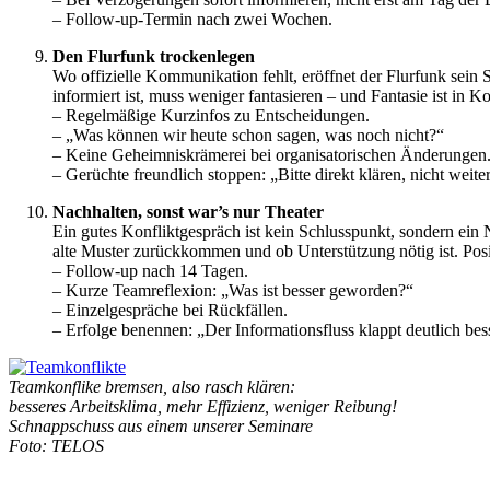
– Follow-up-Termin nach zwei Wochen.
Den Flurfunk trockenlegen
Wo offizielle Kommunikation fehlt, eröffnet der Flurfunk sein 
informiert ist, muss weniger fantasieren – und Fantasie ist in K
– Regelmäßige Kurzinfos zu Entscheidungen.
– „Was können wir heute schon sagen, was noch nicht?“
– Keine Geheimniskrämerei bei organisatorischen Änderungen
– Gerüchte freundlich stoppen: „Bitte direkt klären, nicht weite
Nachhalten, sonst war’s nur Theater
Ein gutes Konfliktgespräch ist kein Schlusspunkt, sondern ein
alte Muster zurückkommen und ob Unterstützung nötig ist. Posi
– Follow-up nach 14 Tagen.
– Kurze Teamreflexion: „Was ist besser geworden?“
– Einzelgespräche bei Rückfällen.
– Erfolge benennen: „Der Informationsfluss klappt deutlich bes
Teamkonflike bremsen, also rasch klären:
besseres Arbeitsklima, mehr Effizienz, weniger Reibung!
Schnappschuss aus einem unserer Seminare
Foto: TELOS
•