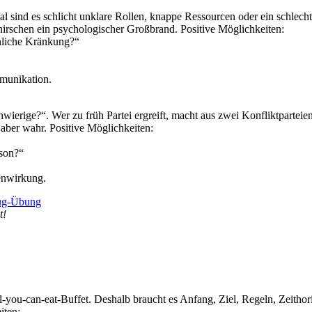
l sind es schlicht unklare Rollen, knappe Ressourcen oder ein schlec
 Knirschen ein psychologischer Großbrand. Positive Möglichkeiten:
nliche Kränkung?“
mmunikation.
chwierige?“. Wer zu früh Partei ergreift, macht aus zwei Konfliktpartei
 aber wahr. Positive Möglichkeiten:
rson?“
enwirkung.
t!
-you-can-eat-Buffet. Deshalb braucht es Anfang, Ziel, Regeln, Zeithori
iten: