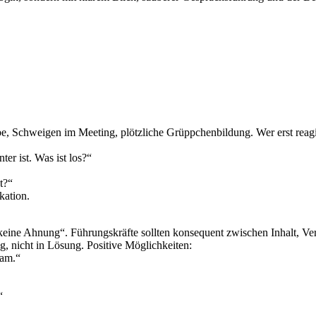
ebe, Schweigen im Meeting, plötzliche Grüppchenbildung. Wer erst reagie
ter ist. Was ist los?“
t?“
kation.
 keine Ahnung“. Führungskräfte sollten konsequent zwischen Inhalt, Ver
g, nicht in Lösung. Positive Möglichkeiten:
eam.“
“