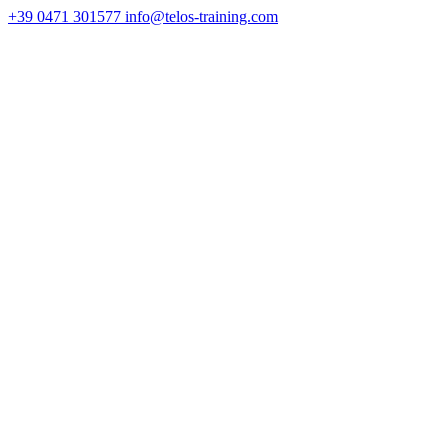
+39 0471 301577
info@telos-training.com