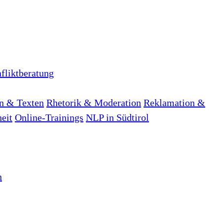
fliktberatung
n & Texten
Rhetorik & Moderation
Reklamation &
heit
Online-Trainings
NLP in Südtirol
n