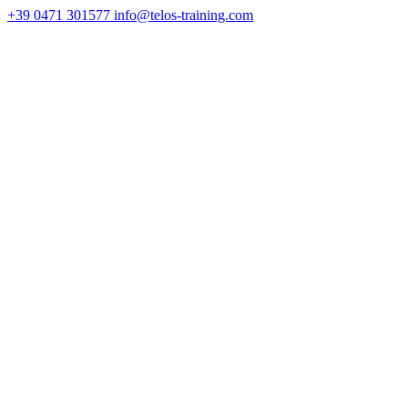
+39 0471 301577
info@telos-training.com