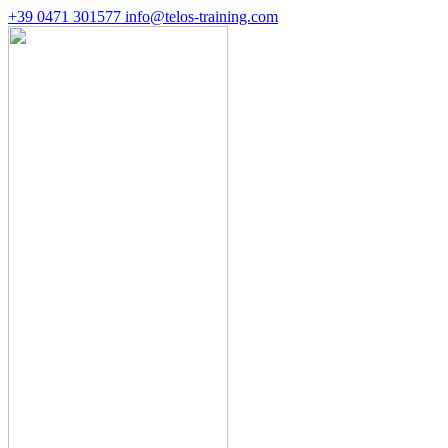
+39 0471 301577
info@telos-training.com