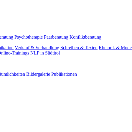
eratung
Psychotherapie
Paarberatung
Konfliktberatung
ikation
Verkauf & Verhandlung
Schreiben & Texten
Rhetorik & Moder
nline-Trainings
NLP in Südtirol
äumlichkeiten
Bildergalerie
Publikationen