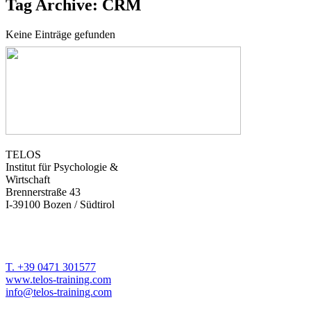
Tag Archive: CRM
Keine Einträge gefunden
TELOS
Institut für Psychologie &
Wirtschaft
Brennerstraße 43
I-39100 Bozen / Südtirol
T. +39 0471 301577
www.telos-training.com
info@telos-training.com