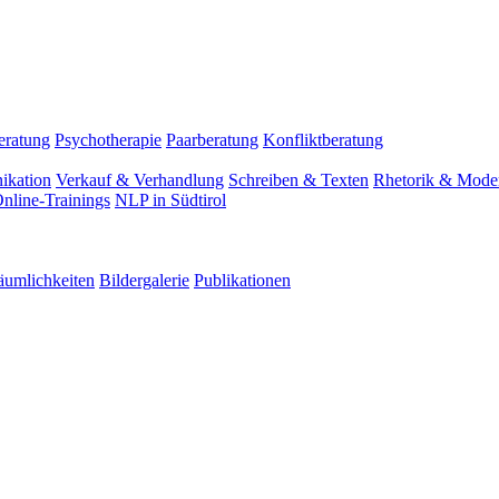
eratung
Psychotherapie
Paarberatung
Konfliktberatung
ikation
Verkauf & Verhandlung
Schreiben & Texten
Rhetorik & Moder
nline-Trainings
NLP in Südtirol
äumlichkeiten
Bildergalerie
Publikationen