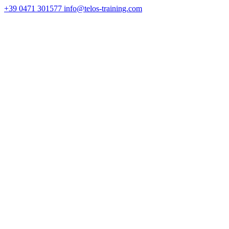
+39 0471 301577
info@telos-training.com