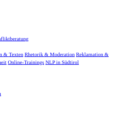
fliktberatung
n & Texten
Rhetorik & Moderation
Reklamation &
heit
Online-Trainings
NLP in Südtirol
n