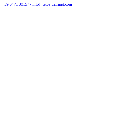
+39 0471 301577
info@telos-training.com