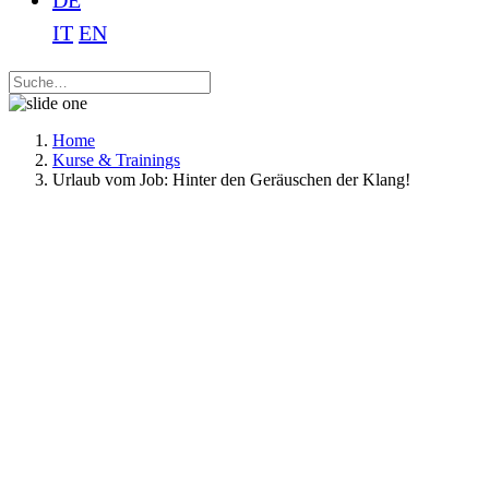
DE
IT
EN
Home
Kurse & Trainings
Urlaub vom Job: Hinter den Geräuschen der Klang!