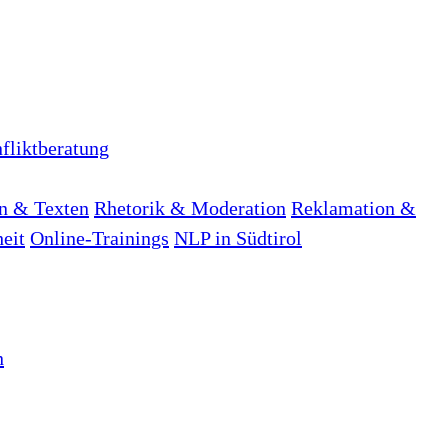
fliktberatung
n & Texten
Rhetorik & Moderation
Reklamation &
heit
Online-Trainings
NLP in Südtirol
n