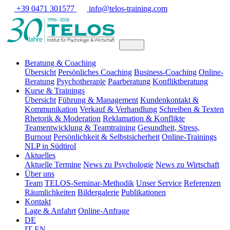
+39 0471 301577
info@telos-training.com
Beratung & Coaching
Übersicht
Persönliches Coaching
Business-Coaching
Online-
Beratung
Psychotherapie
Paarberatung
Konfliktberatung
Kurse & Trainings
Übersicht
Führung & Management
Kundenkontakt &
Kommunikation
Verkauf & Verhandlung
Schreiben & Texten
Rhetorik & Moderation
Reklamation & Konflikte
Teamentwicklung & Teamtraining
Gesundheit, Stress,
Burnout
Persönlichkeit & Selbstsicherheit
Online-Trainings
NLP in Südtirol
Aktuelles
Aktuelle Termine
News zu Psychologie
News zu Wirtschaft
Über uns
Team
TELOS-Seminar-Methodik
Unser Service
Referenzen
Räumlichkeiten
Bildergalerie
Publikationen
Kontakt
Lage & Anfahrt
Online-Anfrage
DE
IT
EN