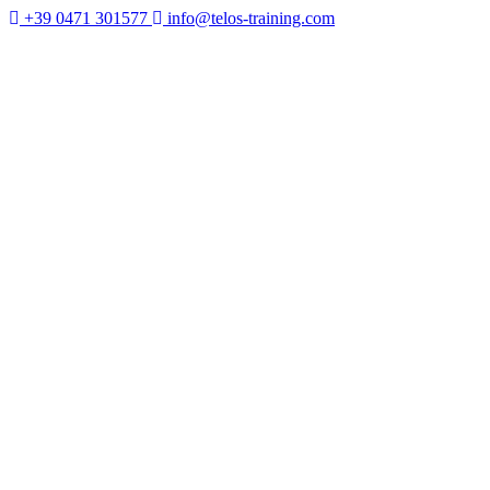
+39 0471 301577
info@telos-training.com