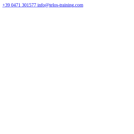
+39 0471 301577
info@telos-training.com