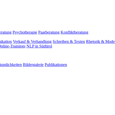
eratung
Psychotherapie
Paarberatung
Konfliktberatung
ikation
Verkauf & Verhandlung
Schreiben & Texten
Rhetorik & Moder
nline-Trainings
NLP in Südtirol
äumlichkeiten
Bildergalerie
Publikationen