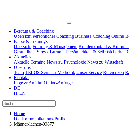
Beratung & Coaching
Übersicht
Persönliches Coaching
Business-Coaching
Online-B
Kurse & Trainings
Übersicht
Führung & Management
Kundenkontakt & Kommun
Gesundheit, Stress, Burnout
Persönlichkeit & Selbstsicherheit
O
Aktuelles
Aktuelle Termine
News zu Psychologie
News zu Wirtschaft
Über uns
Team
TELOS-Seminar-Methodik
Unser Service
Referenzen
R
Kontakt
Lage & Anfahrt
Online-Anfrage
DE
IT
EN
Home
Die Kommunikations-Profis
Männer-lachen-09877