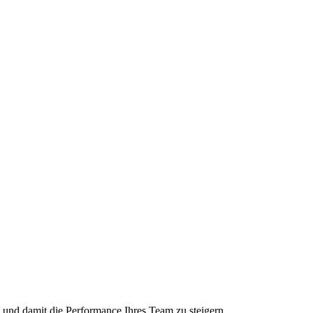
en und damit die Performance Ihres Team zu steigern.