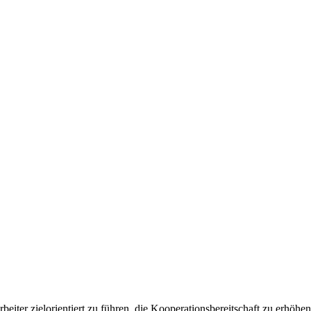
rbeiter zielorientiert zu führen, die Kooperationsbereitschaft zu erhöh