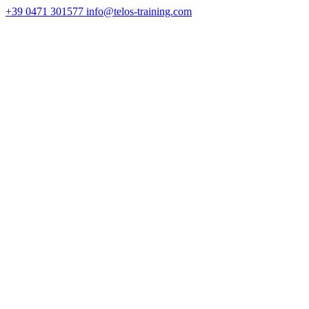
+39 0471 301577
info@telos-training.com