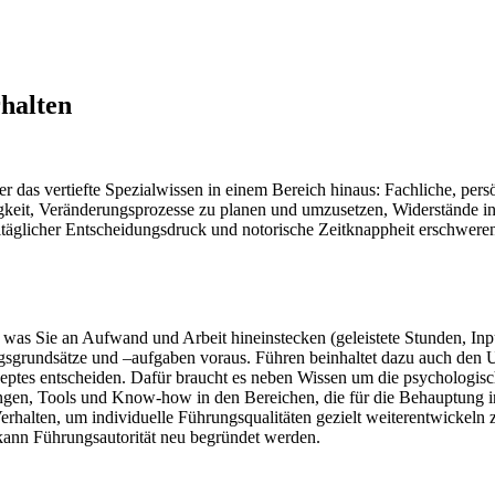
rhalten
 das vertiefte Spezialwissen in einem Bereich hinaus: Fachliche, pers
gkeit, Veränderungsprozesse zu planen und umzusetzen, Widerstände 
äglicher Entscheidungsdruck und notorische Zeitknappheit erschweren
 was Sie an Aufwand und Arbeit hineinstecken (geleistete Stunden, Inpu
gsgrundsätze und –aufgaben voraus. Führen beinhaltet dazu auch den
nzeptes entscheiden. Dafür braucht es neben Wissen um die psycholo
ungen, Tools und Know-how in den Bereichen, die für die Behauptung
Verhalten, um individuelle Führungsqualitäten gezielt weiterentwickel
 kann Führungsautorität neu begründet werden.