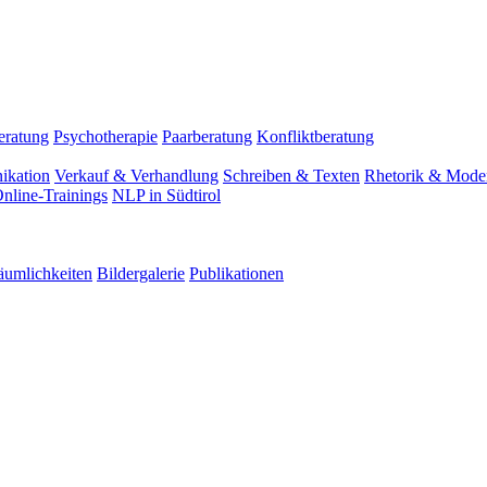
eratung
Psychotherapie
Paarberatung
Konfliktberatung
ikation
Verkauf & Verhandlung
Schreiben & Texten
Rhetorik & Moder
nline-Trainings
NLP in Südtirol
äumlichkeiten
Bildergalerie
Publikationen