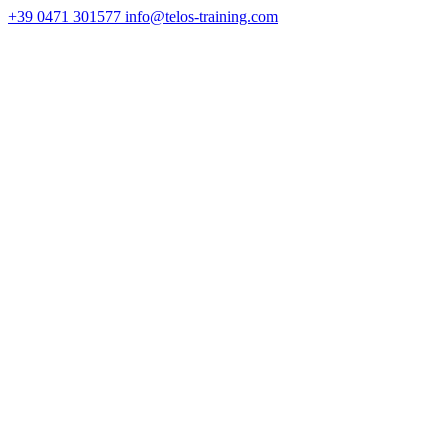
+39 0471 301577
info@telos-training.com