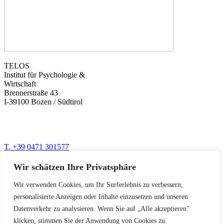
TELOS
Institut für Psychologie &
Wirtschaft
Brennerstraße 43
I-39100 Bozen / Südtirol
T. +39 0471 301577
www.telos-training.com
info@telos-training.com
Wir schätzen Ihre Privatsphäre
Newsletter mit den besten Trainings für Ihren Erfolg
Wir verwenden Cookies, um Ihr Surferlebnis zu verbessern,
personalisierte Anzeigen oder Inhalte einzusetzen und unseren
Datenverkehr zu analysieren. Wenn Sie auf „Alle akzeptieren"
© Telos 2026
klicken, stimmen Sie der Anwendung von Cookies zu.