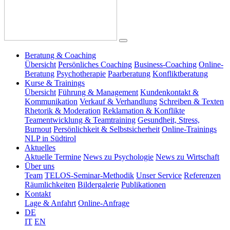
Beratung & Coaching
Übersicht
Persönliches Coaching
Business-Coaching
Online-
Beratung
Psychotherapie
Paarberatung
Konfliktberatung
Kurse & Trainings
Übersicht
Führung & Management
Kundenkontakt &
Kommunikation
Verkauf & Verhandlung
Schreiben & Texten
Rhetorik & Moderation
Reklamation & Konflikte
Teamentwicklung & Teamtraining
Gesundheit, Stress,
Burnout
Persönlichkeit & Selbstsicherheit
Online-Trainings
NLP in Südtirol
Aktuelles
Aktuelle Termine
News zu Psychologie
News zu Wirtschaft
Über uns
Team
TELOS-Seminar-Methodik
Unser Service
Referenzen
Räumlichkeiten
Bildergalerie
Publikationen
Kontakt
Lage & Anfahrt
Online-Anfrage
DE
IT
EN