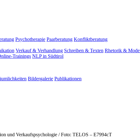
eratung
Psychotherapie
Paarberatung
Konfliktberatung
ikation
Verkauf & Verhandlung
Schreiben & Texten
Rhetorik & Moder
nline-Trainings
NLP in Südtirol
äumlichkeiten
Bildergalerie
Publikationen
tion und Verkaufspsychologie / Foto: TELOS – E7994cT