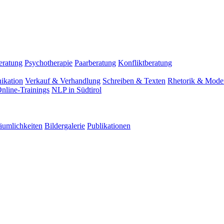
eratung
Psychotherapie
Paarberatung
Konfliktberatung
ikation
Verkauf & Verhandlung
Schreiben & Texten
Rhetorik & Moder
nline-Trainings
NLP in Südtirol
äumlichkeiten
Bildergalerie
Publikationen