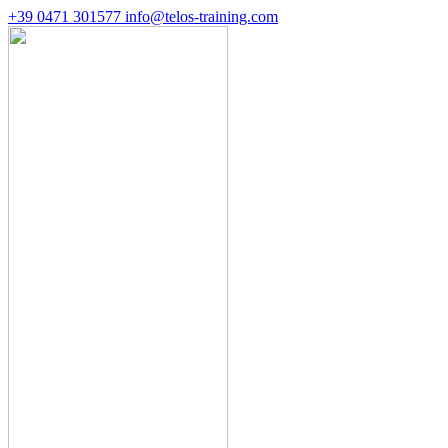
+39 0471 301577
info@telos-training.com