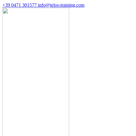
+39 0471 301577
info@telos-training.com