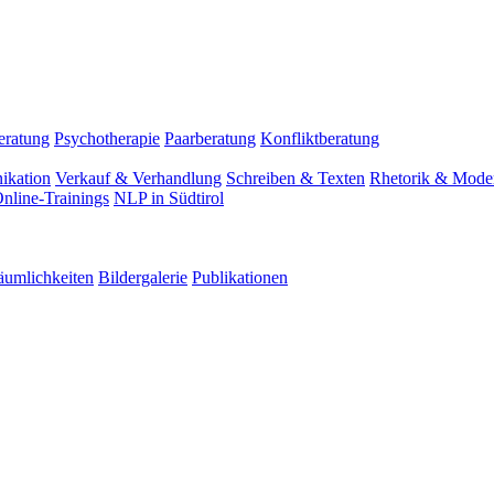
eratung
Psychotherapie
Paarberatung
Konfliktberatung
ikation
Verkauf & Verhandlung
Schreiben & Texten
Rhetorik & Moder
nline-Trainings
NLP in Südtirol
äumlichkeiten
Bildergalerie
Publikationen