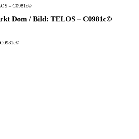
ELOS – C0981c©
rkt Dom / Bild: TELOS – C0981c©
– C0981c©