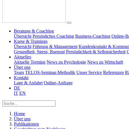
Beratung & Coaching
Übersicht
Persönliches Coaching
Business-Coaching
Online-B
Kurse & Trainings
Übersicht
Führung & Management
Kundenkontakt & Kommun
Gesundheit, Stress, Burnout
Persönlichkeit & Selbstsicherheit
O
Aktuelles
Aktuelle Termine
News zu Psychologie
News zu Wirtschaft
Über uns
Team
TELOS-Seminar-Methodik
Unser Service
Referenzen
R
Kontakt
Lage & Anfahrt
Online-Anfrage
DE
IT
EN
Home
Über uns
Publikationen