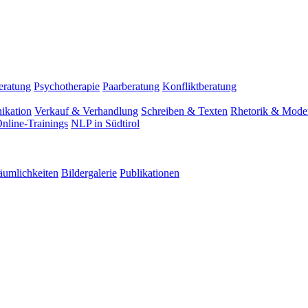
eratung
Psychotherapie
Paarberatung
Konfliktberatung
ikation
Verkauf & Verhandlung
Schreiben & Texten
Rhetorik & Moder
nline-Trainings
NLP in Südtirol
äumlichkeiten
Bildergalerie
Publikationen