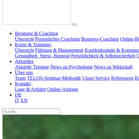
Beratung & Coaching
Übersicht
Persönliches Coaching
Business-Coaching
Online-B
Kurse & Trainings
Übersicht
Führung & Management
Kundenkontakt & Kommun
Gesundheit, Stress, Burnout
Persönlichkeit & Selbstsicherheit
O
Aktuelles
Aktuelle Termine
News zu Psychologie
News zu Wirtschaft
Über uns
Team
TELOS-Seminar-Methodik
Unser Service
Referenzen
R
Kontakt
Lage & Anfahrt
Online-Anfrage
DE
IT
EN