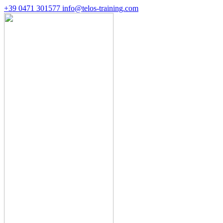
+39 0471 301577
info@telos-training.com