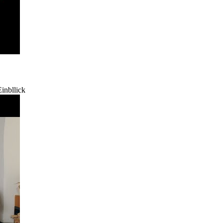
inbllick