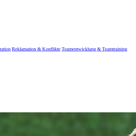
ation
Reklamation & Konflikte
Teamentwicklung & Teamtraining