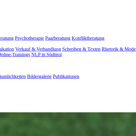
eratung
Psychotherapie
Paarberatung
Konfliktberatung
ikation
Verkauf & Verhandlung
Schreiben & Texten
Rhetorik & Moder
nline-Trainings
NLP in Südtirol
äumlichkeiten
Bildergalerie
Publikationen