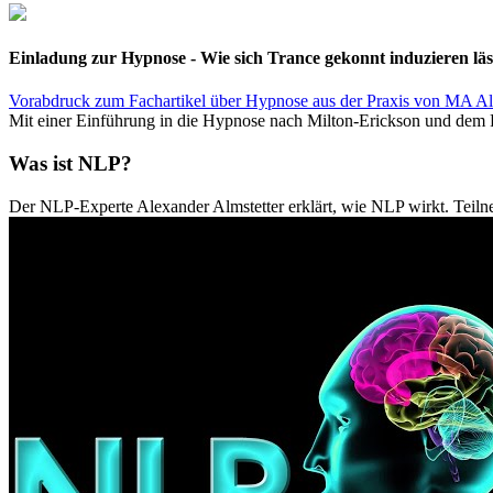
Einladung zur Hypnose - Wie sich Trance gekonnt induzieren läs
Vorabdruck zum Fachartikel über Hypnose aus der Praxis von MA Ale
Mit einer Einführung in die Hypnose nach Milton-Erickson und dem Pr
Was ist NLP?
Der NLP-Experte Alexander Almstetter erklärt, wie NLP wirkt. Teiln