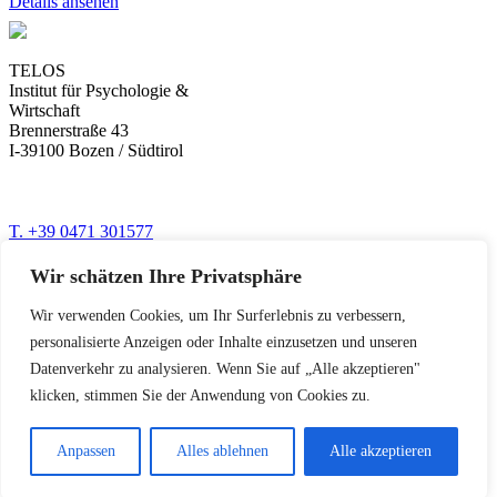
Details ansehen
TELOS
Institut für Psychologie &
Wirtschaft
Brennerstraße 43
I-39100 Bozen / Südtirol
T. +39 0471 301577
www.telos-training.com
info@telos-training.com
Wir schätzen Ihre Privatsphäre
Newsletter mit den besten Trainings für Ihren Erfolg
Wir verwenden Cookies, um Ihr Surferlebnis zu verbessern,
personalisierte Anzeigen oder Inhalte einzusetzen und unseren
Datenverkehr zu analysieren. Wenn Sie auf „Alle akzeptieren"
© Telos 2026
klicken, stimmen Sie der Anwendung von Cookies zu.
Privacy
Impressum
Anpassen
Alles ablehnen
Alle akzeptieren
FAQ