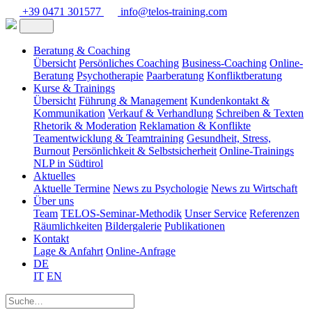
+39 0471 301577
info@telos-training.com
Beratung & Coaching
Übersicht
Persönliches Coaching
Business-Coaching
Online-
Beratung
Psychotherapie
Paarberatung
Konfliktberatung
Kurse & Trainings
Übersicht
Führung & Management
Kundenkontakt &
Kommunikation
Verkauf & Verhandlung
Schreiben & Texten
Rhetorik & Moderation
Reklamation & Konflikte
Teamentwicklung & Teamtraining
Gesundheit, Stress,
Burnout
Persönlichkeit & Selbstsicherheit
Online-Trainings
NLP in Südtirol
Aktuelles
Aktuelle Termine
News zu Psychologie
News zu Wirtschaft
Über uns
Team
TELOS-Seminar-Methodik
Unser Service
Referenzen
Räumlichkeiten
Bildergalerie
Publikationen
Kontakt
Lage & Anfahrt
Online-Anfrage
DE
IT
EN