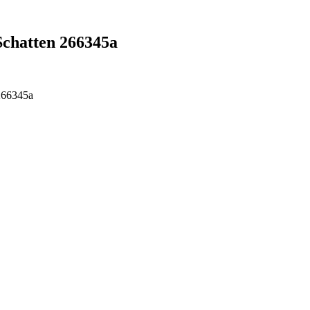
chatten 266345a
266345a