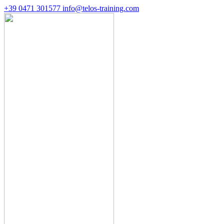
+39 0471 301577
info@telos-training.com