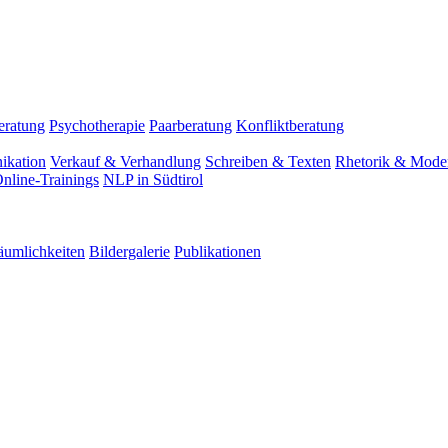
eratung
Psychotherapie
Paarberatung
Konfliktberatung
ikation
Verkauf & Verhandlung
Schreiben & Texten
Rhetorik & Moder
nline-Trainings
NLP in Südtirol
äumlichkeiten
Bildergalerie
Publikationen