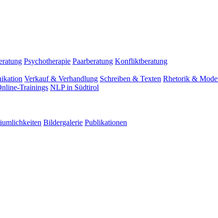
eratung
Psychotherapie
Paarberatung
Konfliktberatung
ikation
Verkauf & Verhandlung
Schreiben & Texten
Rhetorik & Moder
nline-Trainings
NLP in Südtirol
äumlichkeiten
Bildergalerie
Publikationen