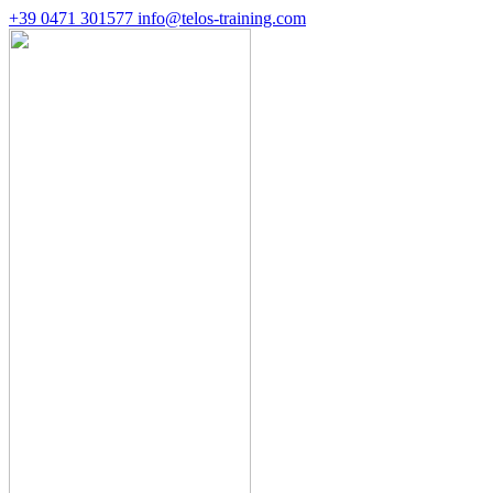
+39 0471 301577
info@telos-training.com