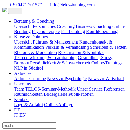
+39 0471 301577
info@telos-training.com
Beratung & Coaching
Übersicht
Persönliches Coaching
Business-Coaching
Online-
Beratung
Psychotherapie
Paarberatung
Konfliktberatung
Kurse & Trainings
Übersicht
Führung & Management
Kundenkontakt &
Kommunikation
Verkauf & Verhandlung
Schreiben & Texten
Rhetorik & Moderation
Reklamation & Konflikte
Teamentwicklung & Teamtraining
Gesundheit, Stress,
Burnout
Persönlichkeit & Selbstsicherheit
Online-Trainings
NLP in Südtirol
Aktuelles
Aktuelle Termine
News zu Psychologie
News zu Wirtschaft
Über uns
Team
TELOS-Seminar-Methodik
Unser Service
Referenzen
Räumlichkeiten
Bildergalerie
Publikationen
Kontakt
Lage & Anfahrt
Online-Anfrage
DE
IT
EN